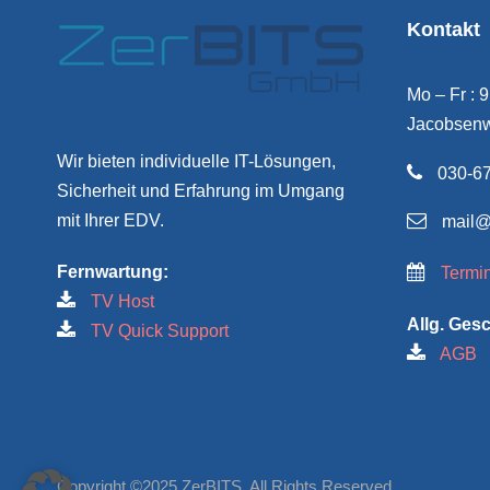
Kontakt
Mo – Fr : 
Jacobsenw
Wir bieten individuelle IT-Lösungen,
030-67
Sicherheit und Erfahrung im Umgang
mit Ihrer EDV.
mail@
Fernwartung:
Termi
TV Host
Allg. Ges
TV Quick Support
AGB
Copyright ©2025 ZerBITS. All Rights Reserved.