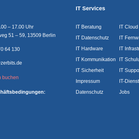
IT Services
9.00 – 17.00 Uhr
IT Beratung
IT Cloud
eg 51 – 59, 13509 Berlin
IT Datenschutz
IT Fernw
IT Hardware
IT Infrast
0 64 130
IT Kommunikation
IT Schul
zerbits.de
IT Sicherheit
IT Suppo
n buchen
Impressum
IT-Diens
chäftsbedingungen:
Datenschutz
Jobs