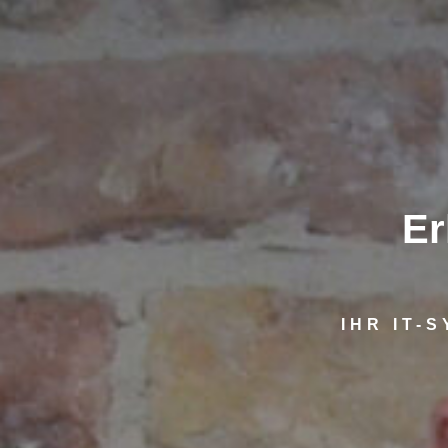
Er
IHR IT-