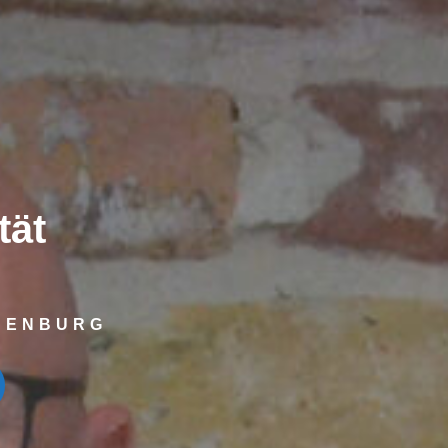
tät
N
NDENBURG